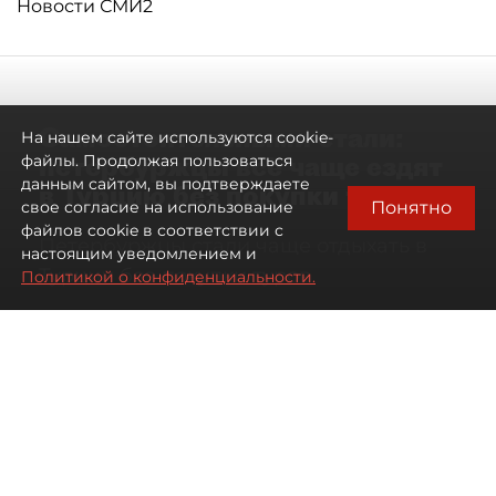
Новости СМИ2
Самостоятельными стали:
На нашем сайте используются cookie-
петербуржцы всё чаще ездят
файлы. Продолжая пользоваться
данным сайтом, вы подтверждаете
в Турцию без покупки туров
Понятно
свое согласие на использование
файлов cookie в соответствии с
Петербуржцы стали чаще отдыхать в
настоящим уведомлением и
Турции без покупки туров
Политикой о конфиденциальности.
08 августа 2026
00:05
2426
Читайте нас в мессенджере Max
Дарья Дмитриева
Все материалы автора