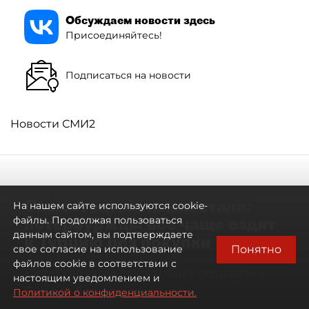
Обсуждаем новости здесь
Присоединяйтесь!
Подписаться на новости
Новости СМИ2
Самостоятельными стали:
На нашем сайте используются cookie-
петербуржцы всё чаще ездят
файлы. Продолжая пользоваться
данным сайтом, вы подтверждаете
в Турцию без покупки туров
Понятно
свое согласие на использование
файлов cookie в соответствии с
Петербуржцы стали чаще отдыхать в
настоящим уведомлением и
Турции без покупки туров
Политикой о конфиденциальности.