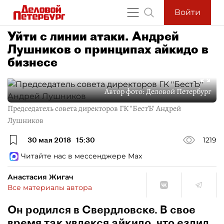
Войти
Уйти с линии атаки. Андрей
Лушников о принципах айкидо в
бизнесе
Автор фото:
Деловой Петербург
Председатель совета директоров ГК "БестЪ" Андрей
Лушников
30 мая 2018
15:30
1219
Читайте нас в мессенджере Max
Анастасия Жигач
Все материалы автора
Он родился в Свердловске. В свое
время так увлекся айкидо, что ездил