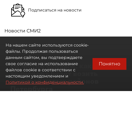
Подписаться на новости
Новости СМИ2
На нашем сайте используются cookie-
файлы. Продолжая пользоваться
данным сайтом, вы подтверждаете
Понятно
свое согласие на использование
Не метро единым: какой
файлов cookie в соответствии с
транспорт будет возить
настоящим уведомлением и
жителей новых районов
Политикой о конфиденциальности.
Петербурга
Развитие метро в Петербурге отстало
от темпов застройки окраин города
07 августа 2026
00:44
1480