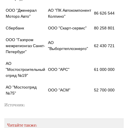
ООО "Дженерал
АО "ПК Автокомпонент
86 626 544
Моторз Авто"
Колпино"
Сбербанк
ООО "Скарт-сервис"
80 258 801
ООО "Газпром
АО
межрегионгаз Санкт-
62 430 721
"Выборгтеплоэнерго"
Петербург"
АО
"Мостостроительный
ООО "АРС"
61 000 000
отряд №19"
АО "Мостоотряд
ООО "АСМ"
52 700 000
№75"
Источник:
Читайте также: