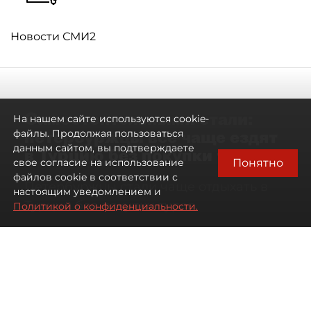
Новости СМИ2
Самостоятельными стали:
На нашем сайте используются cookie-
петербуржцы всё чаще ездят
файлы. Продолжая пользоваться
данным сайтом, вы подтверждаете
в Турцию без покупки туров
Понятно
свое согласие на использование
файлов cookie в соответствии с
Петербуржцы стали чаще отдыхать в
настоящим уведомлением и
Турции без покупки туров
Политикой о конфиденциальности.
08 августа 2026
00:05
1204
Читайте нас в мессенджере Max
Дарья Дмитриева