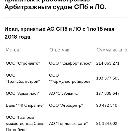
Арбитражным судом СПб и ЛО.
Иски, принятые АС СПб и ЛО с 1 по 18 мая
2018 года
Истец
Ответчик
Сумма иска, ру
ООО "Стройавто"
ООО "Комфорт плюс"
214 863 271
ООО
ООО
193 377 603
"Трансбалтстрой"
"Формуластройпроект"
ООО "Аркопласт"
АО "СК Альянс"
177 805 647
Банк "ФК Открытие"
ООО "Агроцентр"
98 472 340
ООО "Газпром
межрегионгаз Санкт-
АО "Тепловые сети"
91 134 002
Петербург"