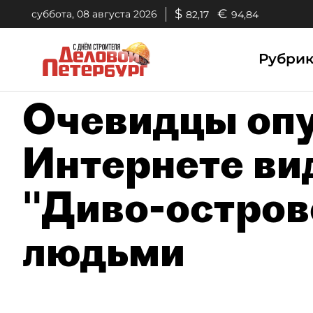
$
€
суббота, 08 августа 2026
82,17
94,84
Рубри
Очевидцы опу
Интернете ви
"Диво-остров
людьми