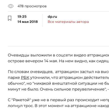
478
просмотров
19:25
dp.ru
14 мая 2018
Все материалы автора
Очевидцы выложили в соцсети видео аттракцион
острове вечером 14 мая. На нем видно, как сидя
По словам очевидцев, аттракцион застыл на выс
парке
РБК
уточнили, что аттракцион действитель
обычно", но "никакой внештатной ситуации не был
минут не было. Очень сильное преувеличение", 
С "Ракетой" уже не в первый раз происходит непри
лопнул трос. В этот момент на аттракционе наход