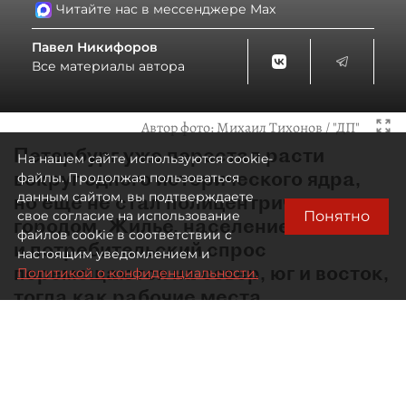
Читайте нас в мессенджере Max
Павел Никифоров
Все материалы автора
Автор фото:
Михаил Тихонов / "ДП"
Петербург уже перестал расти
На нашем сайте используются cookie-
вокруг одного исторического ядра,
файлы. Продолжая пользоваться
данным сайтом, вы подтверждаете
но ещё не стал полицентричным
Понятно
свое согласие на использование
городом. Жильё, население
файлов cookie в соответствии с
и потребительский спрос
настоящим уведомлением и
перемещаются на север, юг и восток,
Политикой о конфиденциальности.
тогда как рабочие места,
образование, культура
и значительная часть деловой
активности по‑прежнему остаются
в центре. И эту проблему надо