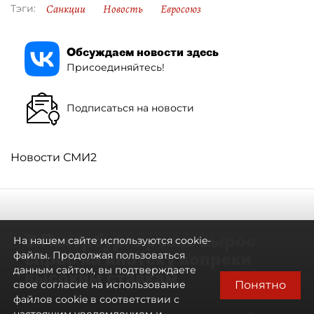
Санкции
Новость
Евросоюз
Тэги:
Обсуждаем новости здесь
Присоединяйтесь!
Подписаться на новости
Новости СМИ2
В Петербурге резко вырос
На нашем сайте используются cookie-
спрос на ипотеку вопреки
файлы. Продолжая пользоваться
данным сайтом, вы подтверждаете
высоким ставкам
Понятно
свое согласие на использование
файлов cookie в соответствии с