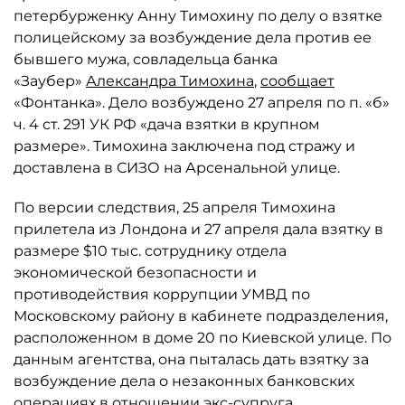
петербурженку Анну Тимохину по делу о взятке
полицейскому за возбуждение дела против ее
бывшего мужа, совладельца банка
«Заубер»
Александра Тимохина
,
сообщает
«Фонтанка». Дело возбуждено 27 апреля по п. «б»
ч. 4 ст. 291 УК РФ «дача взятки в крупном
размере». Тимохина заключена под стражу и
доставлена в СИЗО на Арсенальной улице.
По версии следствия, 25 апреля Тимохина
прилетела из Лондона и 27 апреля дала взятку в
размере $10 тыс. сотруднику отдела
экономической безопасности и
противодействия коррупции УМВД по
Московскому району в кабинете подразделения,
расположенном в доме 20 по Киевской улице. По
данным агентства, она пыталась дать взятку за
возбуждение дела о незаконных банковских
операциях в отношении экс-супруга,