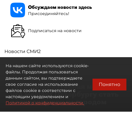
Обсуждаем новости здесь
Присоединяйтесь!
Подписаться на новости
Новости СМИ2
На нашем сайте используются cookie-
файлы. Продолжая пользоваться
данным сайтом, вы подтверждаете
Понятно
свое согласие на использование
"Безальтернативная модель":
файлов cookie в соответствии с
что мешает Петербургу стать
настоящим уведомлением и
полицентричным городом
Политикой о конфиденциальности.
Районы массовой застройки в
Петербурге стали развиваться
неравномерно