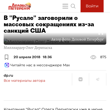
Войти
В "Русале" заговорили о
массовых сокращениях из-за
санкций США
Автор фото:
Деловой Петербург
Миллиардер Олег Дерипаска
20 апреля 2018
18:36
875
Читайте нас в мессенджере Max
dp.ru
Все материалы автора
Компания
"Русал" Олега Дерипаски
уже в июне