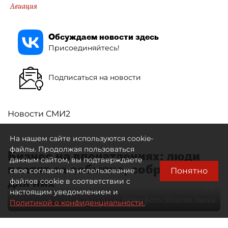
Авиация
Обсуждаем новости здесь
Присоединяйтесь!
Подписаться на новости
Новости СМИ2
На нашем сайте используются cookie-
файлы. Продолжая пользоваться
Бизнес на впечатлениях: люди
данным сайтом, вы подтверждаете
платят за событие, собранное
Понятно
свое согласие на использование
для них
файлов cookie в соответствии с
настоящим уведомлением и
Автор фото:
Максим Змеев
Политикой о конфиденциальности.
04 августа 2026
15:51
3481