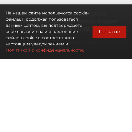
Самостоятельными стали:
На нашем сайте используются cookie-
петербуржцы всё чаще ездят
файлы. Продолжая пользоваться
данным сайтом, вы подтверждаете
в Турцию без покупки туров
Понятно
свое согласие на использование
файлов cookie в соответствии с
Петербуржцы стали чаще отдыхать в
настоящим уведомлением и
Турции без покупки туров
Политикой о конфиденциальности.
08 августа 2026
00:05
1622
Читайте нас в мессенджере Max
Дарья Дмитриева
Все материалы автора
Автор фото:
Михаил Тихонов / "ДП"
Петербуржцы стали чаще