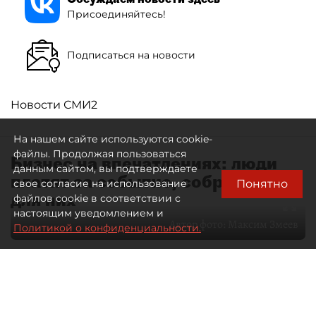
Присоединяйтесь!
Подписаться на новости
Новости СМИ2
На нашем сайте используются cookie-
файлы. Продолжая пользоваться
Бизнес на впечатлениях: люди
данным сайтом, вы подтверждаете
платят за событие, собранное
Понятно
свое согласие на использование
для них
файлов cookie в соответствии с
настоящим уведомлением и
Автор фото:
Максим Змеев
Политикой о конфиденциальности.
04 августа 2026
15:51
4269
Читайте нас в мессенджере Max
dp.ru