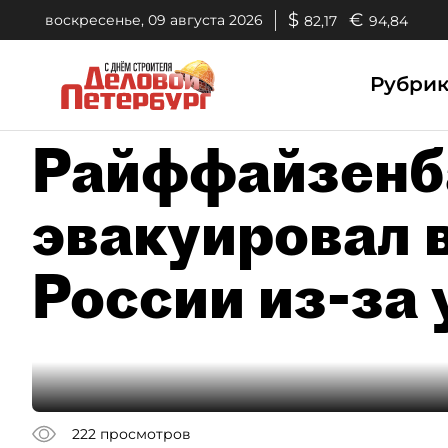
$
€
воскресенье, 09 августа 2026
82,17
94,84
Рубри
Райффайзенб
эвакуировал в
России из-за
222
просмотров