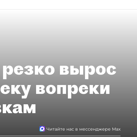
 резко вырос
теку вопреки
вкам
Читайте нас в мессенджере Max