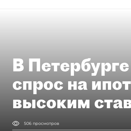
В Петербурге
спрос на ипо
высоким ста
506
просмотров