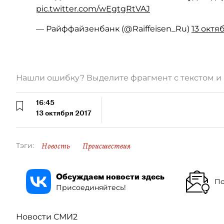
pic.twitter.com/wEgtgRtVAJ
— Райффайзенбанк (@Raiffeisen_Ru)
13 октяб
Нашли ошибку? Выделите фрагмент с текстом 
16:45
13 октября 2017
Новость
Происшествия
Тэги:
Обсуждаем новости здесь
По
Присоединяйтесь!
Новости СМИ2