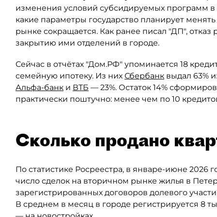
изменения условий субсидируемых программ в 
какие параметры государство планирует менять
рынке сокращается. Как ранее писал "ДП", отказ
закрытию ими отделений в городе.
Сейчас в отчётах "Дом.РФ" упоминается 18 кред
семейную ипотеку. Из них
Сбербанк
выдал 63% и
Альфа-банк
и
ВТБ
— 23%. Остаток 14% сформиров
практически поштучно: менее чем по 10 кредито
Сколько продано квар
По статистике Росреестра, в январе-июне 2026 
число сделок на вторичном рынке жилья в Пете
зарегистрированных договоров долевого участия
В среднем в месяц в городе регистрируется 8 ты
— на новостройках.