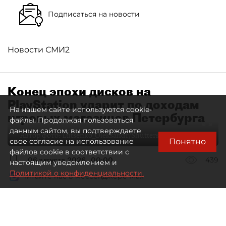
Подписаться на новости
Новости СМИ2
Конец эпохи дисков на
PlayStation ударит по доходам
На нашем сайте используются cookie-
игровых магазинов Петербурга
файлы. Продолжая пользоваться
данным сайтом, вы подтверждаете
Автор фото:
Lutsenko_Oleksandr/Shutterstock/FOTODOM
Понятно
свое согласие на использование
файлов cookie в соответствии с
06 августа 2026
00:00
439
настоящим уведомлением и
Политикой о конфиденциальности.
Читайте нас в мессенджере Max
Елизавета Цветкова
Все материалы автора