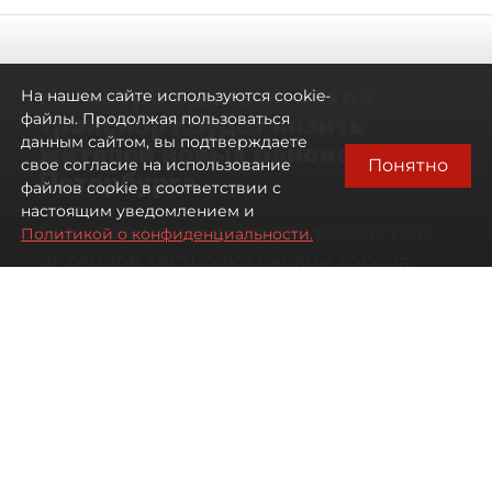
Не метро единым: какой
На нашем сайте используются cookie-
транспорт будет возить
файлы. Продолжая пользоваться
данным сайтом, вы подтверждаете
жителей новых районов
Понятно
свое согласие на использование
Петербурга
файлов cookie в соответствии с
настоящим уведомлением и
Развитие метро в Петербурге отстало
Политикой о конфиденциальности.
от темпов застройки окраин города
07 августа 2026
00:44
2461
Читайте нас в мессенджере Max
Дарья Кильцова
Все материалы автора