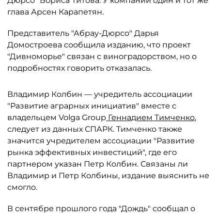
Дюрсо" Бориса Титова. У компании один и тот же
глава Арсен Карапетян.
Представитель "Абрау-Дюрсо" Дарья
Домостроева сообщила изданию, что проект
"Дивноморье" связан с виноградорством, но о
подробностях говорить отказалась.
Владимир Колбин — учредитель ассоциации
"Развитие аграрных инициатив" вместе с
владельцем Volga Group
Геннадием Тимченко
,
следует из данных СПАРК. Тимченко также
значится учредителем ассоциации "Развитие
рынка эффективных инвестиций", где его
партнером указан Петр Колбин. Связаны ли
Владимир и Петр Колбины, издание выяснить не
смогло.
В сентябре прошлого года "Дождь" сообщал о