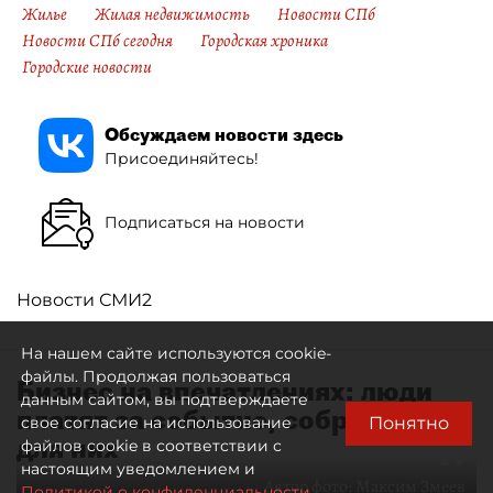
Жилье
Жилая недвижимость
Новости СПб
Новости СПб сегодня
Городская хроника
Городские новости
Обсуждаем новости здесь
Присоединяйтесь!
Подписаться на новости
Новости СМИ2
На нашем сайте используются cookie-
файлы. Продолжая пользоваться
Бизнес на впечатлениях: люди
данным сайтом, вы подтверждаете
платят за событие, собранное
Понятно
свое согласие на использование
для них
файлов cookie в соответствии с
настоящим уведомлением и
Автор фото:
Максим Змеев
Политикой о конфиденциальности.