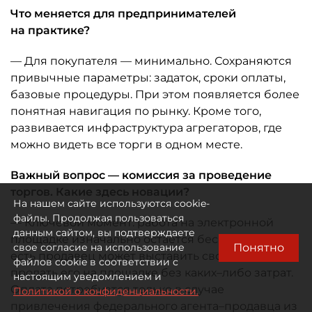
Что меняется для предпринимателей
на практике?
— Для покупателя — минимально. Сохраняются
привычные параметры: задаток, сроки оплаты,
базовые процедуры. При этом появляется более
понятная навигация по рынку. Кроме того,
развивается инфраструктура агрегаторов, где
можно видеть все торги в одном месте.
Важный вопрос — комиссия за проведение
торгов. Какие здесь новации?
На нашем сайте используются cookie-
файлы. Продолжая пользоваться
— Ключевой момент: работа на электронной
данным сайтом, вы подтверждаете
площадке изначально остаётся бесплатной, то
Понятно
свое согласие на использование
есть продавец может выставить свой объект и
файлов cookie в соответствии с
продать его на площадке без каких–либо затрат.
настоящим уведомлением и
Оплата потребуется только в случае
Политикой о конфиденциальности.
привлечения федерального агента–продавца из