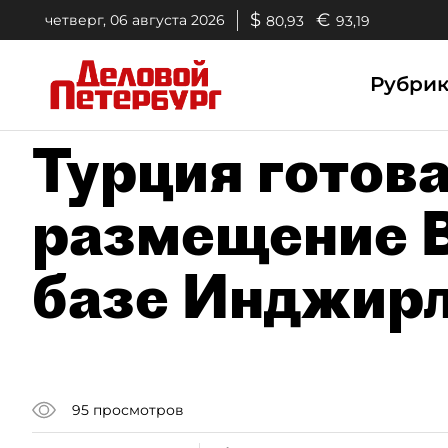
$
€
четверг, 06 августа 2026
80,93
93,19
Рубри
Турция готов
размещение 
базе Инджир
95
просмотров