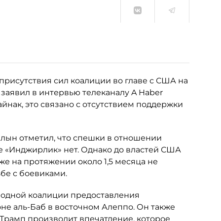
присутствия сил коалиции во главе с США на
 заявил в интервью телеканалу A Haber
йнак, это связано с отсутствием поддержки
лын отметил, что спешки в отношении
е «Инджирлик» нет. Однако до властей США
же на протяжении около 1,5 месяца не
бе с боевиками.
родной коалиции предоставления
е аль-Баб в восточном Алеппо. Он также
Трамп производит впечатление, которое