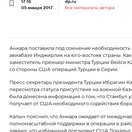
17:16
dp.ru
05 января 2017
Все материалы автора
Анкара поставила под сомнение необходимость 
авиабазе Инджирлик на юго-востоке страны. Как
заместитель премьер-министра Турции Вейси Ка
со стороны США операций Турции в Сирии.
Пресс-секретарь президента Турции Ибрагим Ка
пересмотра статуса присутствия на военной баз
была донесена информация о том, что Стамбул у
получает от США необходимого содействия борь
Калын пояснил, что Анкара ожидает от междуна
полномасштабной поддержки в операции в район
заявил, что избранный президент США Дональд 