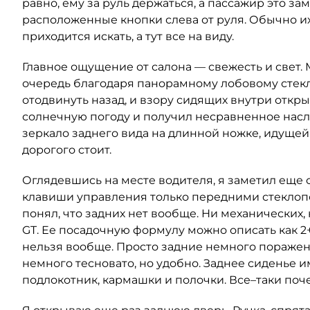
равно, ему за руль держаться, а пассажир это за
расположенные кнопки слева от руля. Обычно их 
приходится искать, а тут все на виду.
Главное ощущение от салона — свежесть и свет. 
очередь благодаря панорамному лобовому стек
отодвинуть назад, и взору сидящих внутри откры
солнечную погоду и получил несравненное насл
зеркало заднего вида на длинной ножке, идущей 
дорогого стоит.
Оглядевшись на месте водителя, я заметил еще о
клавиши управления только передними стеклопо
понял, что задних нет вообще. Ни механических
GT. Ее посадочную формулу можно описать как 2+2
нельзя вообще. Просто задние немного поражены
немного тесновато, но удобно. Заднее сиденье 
подлокотник, кармашки и полочки. Все–таки поч