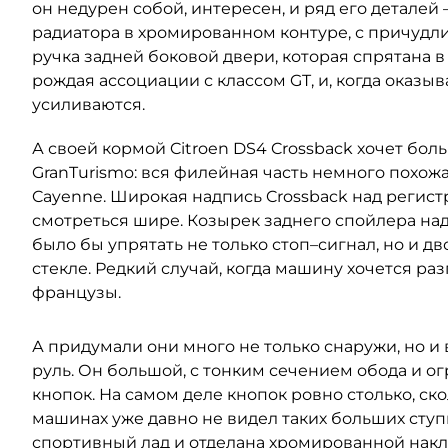
он недурен собой, интересен, и ряд его деталей
радиатора в хромированном контуре, с причудл
ручка задней боковой двери, которая спрятана 
рождая ассоциации с классом GT, и, когда оказы
усиливаются.
А своей кормой Citroen DS4 Crossback хочет бол
GranTurismo: вся филейная часть немного похож
Cayenne. Широкая надпись Crossback над реги
смотреться шире. Козырек заднего спойлера над
было бы упрятать не только стоп–сигнал, но и д
стекле. Редкий случай, когда машину хочется ра
французы.
А придумали они много не только снаружи, но и 
руль. Он большой, с тонким сечением обода и о
кнопок. На самом деле кнопок ровно столько, ск
машинах уже давно не видел таких больших ступ
спортивный лад и отделана хромированной накл