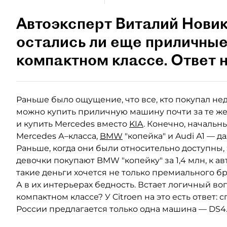
Автоэксперт Виталий Новик
остались ли еще приличные
компактном классе. Ответ н
Раньше было ощущение, что все, кто покупал нед
можно купить приличную машину почти за те же 
и купить Mercedes вместо
KIA
. Конечно, началь
Mercedes А–класса,
BMW
"копейка" и Audi А1 — д
Раньше, когда они были относительно доступны, 
девочки покупают BMW "копейку" за 1,4 млн, к а
такие деньги хочется не только премиального бр
А в их интерьерах бедность. Встает логичный во
компактном классе? У Citroen на это есть ответ: 
России предлагается только одна машина — DS4