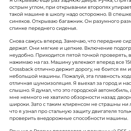
Я открываю еще раз заднюю дверь. Ручка, спрята
острым углом, при открывании второпях упираетс
такой машине в школу надо осторожно. В спешк
синяков. Открываю багажник. Он разумного разм
спинке переднего сиденья.
Снова сажусь вперед. Замечаю, что передние сид
держат. Они мягкие и цепкие. Включение подогре
неудобно. Приходится пятой точкой проверять, 
нажимаю на газ. Машину увлекают вперед все 150 л
Crossback отлично держит дорогу, не боится ям 
небольшой машины. Пожалуй, эта плавность хода
отличная шумоизоляция. Я выехал за город и нас
слышно. Я думал, что это городской автомобиль, 
мне немного не хватило обзорности назад: дворн
широки. Зато с таким клиренсом не страшны ни 
что я узнал про стальную защиту двигателя только
проверить внедорожные способности машины.