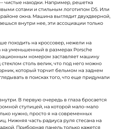
 — чистые находки. Например, решетка
ивыми сотами и стильным логотипом DS. Или
в районе окна. Машина выглядит двухдверной,
ваешься внутри нее, эти ассоциации только
ьше походить на кроссовер, нежели на
а на уменьшенный в размерах Porsche
страционным номером заставляет машину
 стеклом столь велик, что под него можно
ворник, который торчит бельмом на заднем
зглядывать в поисках того, что еще придумали
внутри. В первую очередь в глаза бросается
громной ступицей, на которой мало–мало
олько нужно, просто я на современных
иц. Нижняя часть радиуса руля стесана на
адкой. Приборная панель только кажется