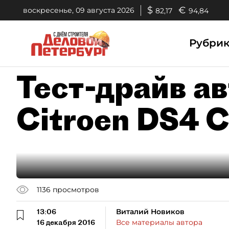
$
€
воскресенье, 09 августа 2026
82,17
94,84
Рубри
Тест-драйв а
Citroen DS4 
1136
просмотров
13:06
Виталий Новиков
16 декабря 2016
Все материалы автора