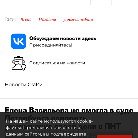
Brent
Новость
Добыча нефти
Тэги:
Обсуждаем новости здесь
Присоединяйтесь!
Подписаться на новости
Новости СМИ2
Елена Васильева не смогла в суде
Петербурга оспорить
На нашем сайте используются cookie-
уменьшение своей доли в ПНТ
файлы. Продолжая пользоваться
данным сайтом, вы подтверждаете
Автор фото:
Ваганов Антон / "ДП"