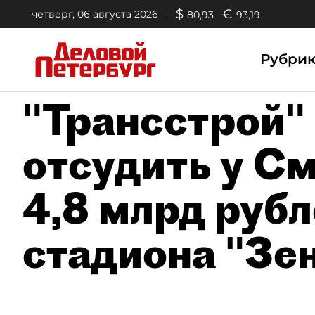
$
€
четверг, 06 августа 2026
80,93
93,19
Рубри
"Трансстрой"
отсудить у С
4,8 млрд рубл
стадиона "Зе