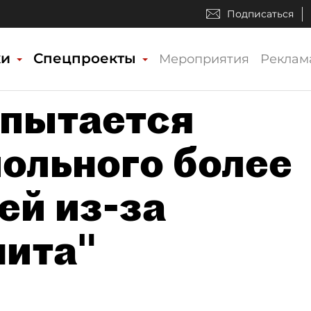
Подписаться
ки
Спецпроекты
Мероприятия
Реклам
 пытается
мольного более
ей из-за
нита"