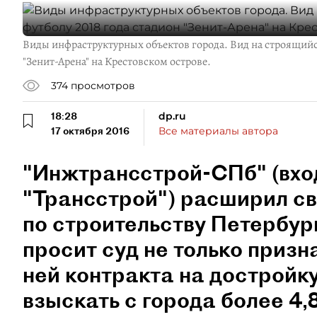
Виды инфраструктурных объектов города. Вид на строящийся
"Зенит-Арена" на Крестовском острове.
374
просмотров
18:28
dp.ru
17 октября 2016
Все материалы автора
"Инжтрансстрой-СПб" (вход
"Трансстрой") расширил св
по строительству Петербур
просит суд не только приз
ней контракта на достройку
взыскать с города более 4,