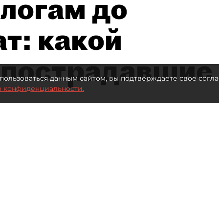
алогам до
т: какой
 пострадавшие
пользоваться данным сайтом, вы подтверждаете свое согла
о конфиденциальности.
 млрд рублей для селлеров WB
Автор фото:
ТАСС
Читайте нас в мессенджере Max