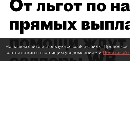
От льгот по н
прямых выпла
помощи ждут
На нашем сайте используются cookie-файлы. Продолжая 
селлеры WB
соответствии с настоящим уведомлением и
Политикой 
Эксперты заявили об ущербе на 300
Склад Wildberries
763
просмотров