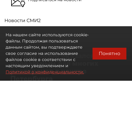
Новости СМИ2
На нашем сайте используются cookie-
файлы. Продолжая пользоваться
данным сайтом, вы подтверждаете
Понятно
свое согласие на использование
Летний сезон оказался
файлов cookie в соответствии с
провальным для многих
настоящим уведомлением и
ресторанов в центре
Политикой о конфиденциальности.
Петербурга
06 августа 2026
00:00
2424
Читайте нас в мессенджере Max
Дарья Дмитриева
Все материалы автора