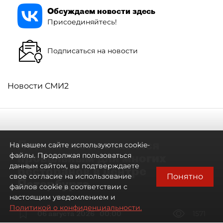
Обсуждаем новости здесь
Присоединяйтесь!
Подписаться на новости
Новости СМИ2
Летний сезон оказался
На нашем сайте используются cookie-
провальным для многих
файлы. Продолжая пользоваться
данным сайтом, вы подтверждаете
ресторанов в центре
Понятно
свое согласие на использование
Петербурга
файлов cookie в соответствии с
настоящим уведомлением и
Политикой о конфиденциальности.
06 августа 2026
00:00
1571