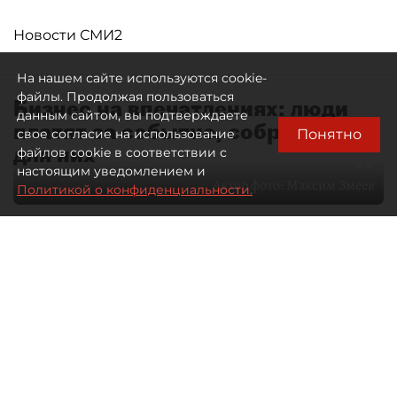
Новости СМИ2
На нашем сайте используются cookie-
файлы. Продолжая пользоваться
Бизнес на впечатлениях: люди
данным сайтом, вы подтверждаете
платят за событие, собранное
Понятно
свое согласие на использование
для них
файлов cookie в соответствии с
настоящим уведомлением и
Автор фото:
Максим Змеев
Политикой о конфиденциальности.
04 августа 2026
15:51
2861
Читайте нас в мессенджере Max
dp.ru
Все материалы автора
Летний календарь событий
обогатился во многих регионах.