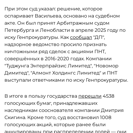
При этом суд указал: решение, которое
оспаривает Васильева, основано на судебном
акте. Он был принят Арбитражным судом
Петербурга и Ленобласти в апреле 2025 году по
иску Генпрокуратуры. Как
сообщал
"ДП",
надзорное ведомство просило признать
ничтожными ряд сделок с акциями ПНТ,
совершённых в 2016-2020 годах. Компании
"Туджунга Энтерпрайзис Лимитед", "Новомор
Димитед", "Алмонт Холдингс Лимитед" и ПНТ
выступали ответчиками по иску Генпрокуратуры.
В итоге в пользу государства
перешли
4538
голосующих бумаг, принадлежавших
наследникам сооснователя компании Дмитрия
Скигина. Кроме того, суд восстановил 1008
голосующих акций, которые ранее были
аннулированы при распределении долей — они