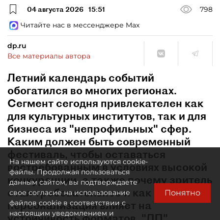
04 августа 2026
15:51
798
Читайте нас в мессенджере Max
dp.ru
Все материалы автора
Летний календарь событий
обогатился во многих регионах.
Сегмент сегодня привлекателен как
для культурных институтов, так и для
бизнеса из "непрофильных" сфер.
Каким должен быть современный
фестиваль, чтобы оставаться
На нашем сайте используются cookie-
востребованным в условиях высокой
файлы. Продолжая пользоваться
конкуренции, а также почему зритель
данным сайтом, вы подтверждаете
стал требовательнее и как
Понятно
свое согласие на использование
персонализация влияет на
файлов cookie в соответствии с
настоящим уведомлением и
устойчивость форматов, "ДП"