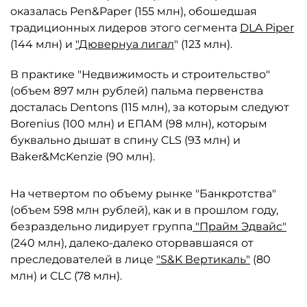
оказалась Pen&Paper (155 млн), обошедшая
традиционных лидеров этого сегмента
DLA Piper
(144 млн) и
"Дювернуа лигал
" (123 млн).
В практике "Недвижимость и строительство"
(объем 897 млн рублей) пальма первенства
досталась Dentons (115 млн), за которым следуют
Borenius (100 млн) и ЕПАМ (98 млн), которым
буквально дышат в спину CLS (93 млн) и
Baker&McKenzie (90 млн).
На четвертом по объему рынке "Банкротства"
(объем 598 млн рублей), как и в прошлом году,
безраздельно лидирует группа
"Прайм Эдвайс"
(240 млн), далеко-далеко оторвавшаяся от
преследователей в лице
"S&K Вертикаль"
(80
млн) и CLC (78 млн).