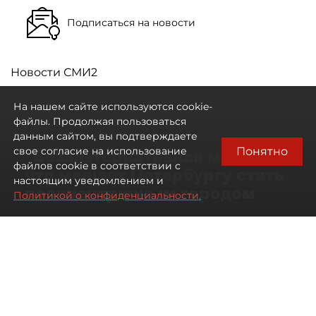
Подписаться на новости
Новости СМИ2
На нашем сайте используются cookie-
файлы. Продолжая пользоваться
данным сайтом, вы подтверждаете
Понятно
свое согласие на использование
"Безальтернативная модель":
файлов cookie в соответствии с
что мешает Петербургу стать
настоящим уведомлением и
полицентричным городом
Политикой о конфиденциальности.
Районы массовой застройки в
Петербурге стали развиваться
неравномерно
08 августа 2026
00:10
345