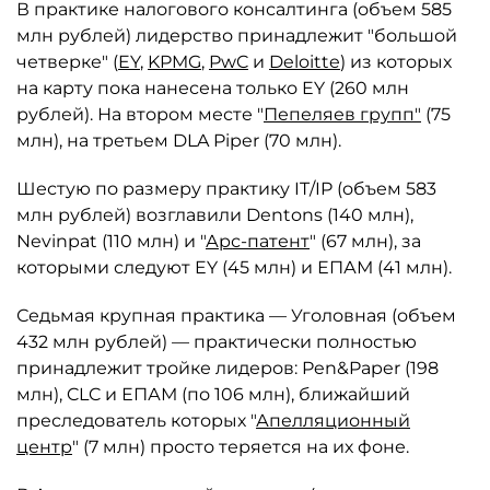
В практике налогового консалтинга (объем 585
млн рублей) лидерство принадлежит "большой
четверке" (
EY
,
KPMG
,
PwC
и
Deloitte
) из которых
на карту пока нанесена только EY (260 млн
рублей). На втором месте "
Пепеляев групп"
(75
млн), на третьем DLA Piper (70 млн).
Шестую по размеру практику IT/IP (объем 583
млн рублей) возглавили Dentons (140 млн),
Nevinpat (110 млн) и "
Арс-патент
" (67 млн), за
которыми следуют EY (45 млн) и ЕПАМ (41 млн).
Седьмая крупная практика — Уголовная (объем
432 млн рублей) — практически полностью
принадлежит тройке лидеров: Pen&Paper (198
млн), CLC и ЕПАМ (по 106 млн), ближайший
преследователь которых "
Апелляционный
центр
" (7 млн) просто теряется на их фоне.