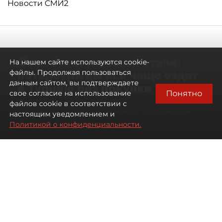
Новости СМИ2
Самостоятельными стали:
На нашем сайте используются cookie-
петербуржцы всё чаще ездят
файлы. Продолжая пользоваться
данным сайтом, вы подтверждаете
в Турцию без покупки туров
Понятно
свое согласие на использование
файлов cookie в соответствии с
Петербуржцы стали чаще отдыхать в
настоящим уведомлением и
Турции без покупки туров
Политикой о конфиденциальности.
08 августа 2026
00:05
3355
Читайте нас в мессенджере Max
Дарья Дмитриева
Все материалы автора