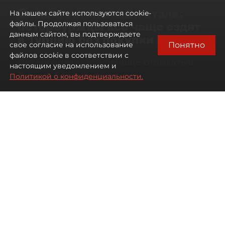
Самостоятельными стали:
На нашем сайте используются cookie-
петербуржцы всё чаще ездят
файлы. Продолжая пользоваться
данным сайтом, вы подтверждаете
в Турцию без покупки туров
Понятно
свое согласие на использование
файлов cookie в соответствии с
Петербуржцы стали чаще отдыхать в
настоящим уведомлением и
Турции без покупки туров
Политикой о конфиденциальности.
08 августа 2026
00:05
1361
Читайте нас в мессенджере Max
Дарья Дмитриева
Все материалы автора
Автор фото:
Михаил Тихонов / "ДП"
Петербуржцы стали чаще
бронировать отдых в Турции