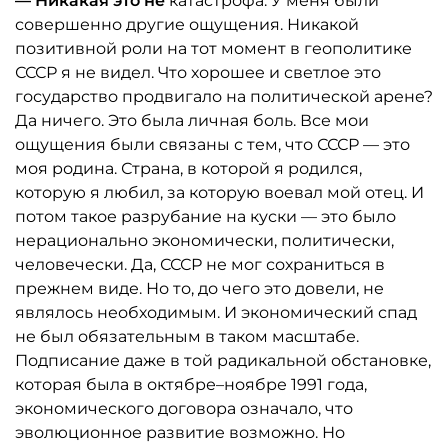
— Никакая это не
катастрофа. У меня были
совершенно другие ощущения. Никакой
позитивной роли на тот момент в геополитике
СССР я не видел. Что хорошее и светлое это
государство продвигало на политической арене?
Да ничего. Это была личная боль. Все мои
ощущения были связаны с тем, что СССР — это
моя родина. Страна, в которой я родился,
которую я любил, за которую воевал мой отец. И
потом такое разрубание на куски — это было
нерационально экономически, политически,
человечески. Да, СССР не мог сохраниться в
прежнем виде. Но то, до чего это довели, не
являлось необходимым. И экономический спад
не был обязательным в таком масштабе.
Подписание даже в той радикальной обстановке,
которая была в октябре–ноябре 1991 года,
экономического договора означало, что
эволюционное развитие возможно. Но