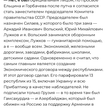
— Нет, я был
официальным лицом, по просьбе
Ельцина и Горбачева после путча я согласился
стать заместителем председателя Комитета
правительства СССР. Председателем был
назначен Силаев, у которого было три зама —
Аркадий Иванович Вольский, Юрий Михайлович
Лужков и я. Вольский занимался оборонным
комплексом, Лужков — гуманитарной помощью,
а я — вообще всем. Экономикой, железными
дорогами, заводами, фабриками, школами,
детскими садами. Одновременно я считал, что
самым главным является создание
Экономического договора между республиками.
И этот договор сделал. Его парафировали 13
республик из 15, включая Украину и всю
Прибалтику в качестве наблюдателей. Не
подписали только Грузия — в то время там был
Гамсахурдиа — и Азербайджан, который был
обижен на Россию за поддержку Армении в