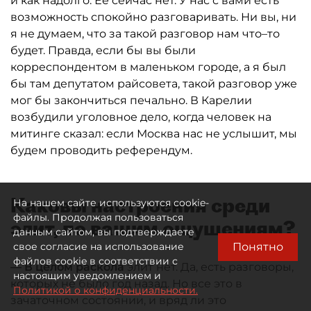
и как надолго. Ее сейчас нет. У нас с вами есть
возможность спокойно разговаривать. Ни вы, ни
я не думаем, что за такой разговор нам что–то
будет. Правда, если бы вы были
корреспондентом в маленьком городе, а я был
бы там депутатом райсовета, такой разговор уже
мог бы закончиться печально. В Карелии
возбудили уголовное дело, когда человек на
митинге сказал: если Москва нас не услышит, мы
будем проводить референдум.
Каковы настроения среди
На нашем сайте используются cookie-
файлы. Продолжая пользоваться
элит, по вашим ощущениям?
данным сайтом, вы подтверждаете
Понятно
свое согласие на использование
файлов cookie в соответствии с
— В целом раскола
элит нет. Да, есть разговоры,
настоящим уведомлением и
которых не было год назад. Но все это в
Политикой о конфиденциальности.
зачаточном состоянии, и вряд ли это