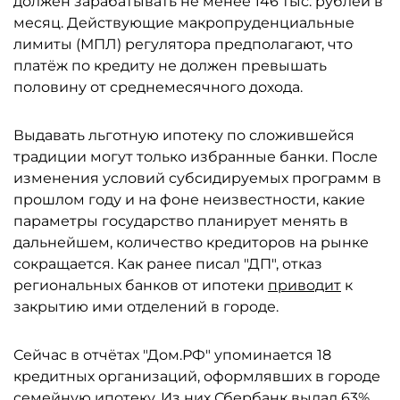
должен зарабатывать не менее 146 тыс. рублей в
месяц. Действующие макропруденциальные
лимиты (МПЛ) регулятора предполагают, что
платёж по кредиту не должен превышать
половину от среднемесячного дохода.
Выдавать льготную ипотеку по сложившейся
традиции могут только избранные банки. После
изменения условий субсидируемых программ в
прошлом году и на фоне неизвестности, какие
параметры государство планирует менять в
дальнейшем, количество кредиторов на рынке
сокращается. Как ранее писал "ДП", отказ
региональных банков от ипотеки
приводит
к
закрытию ими отделений в городе.
Сейчас в отчётах "Дом.РФ" упоминается 18
кредитных организаций, оформлявших в городе
семейную ипотеку. Из них
Сбербанк
выдал 63%