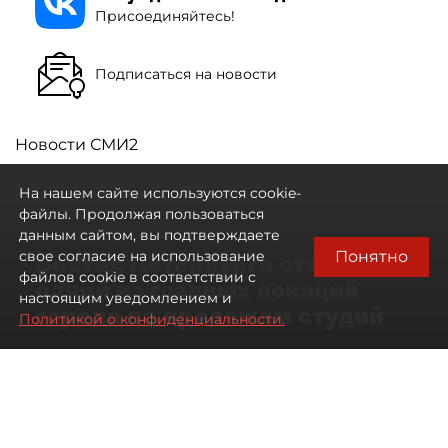
Присоединяйтесь!
Подписаться на новости
Новости СМИ2
На нашем сайте используются cookie-
файлы. Продолжая пользоваться
данным сайтом, вы подтверждаете
Понятно
свое согласие на использование
Восток Петербурга стал
файлов cookie в соответствии с
одной из главных локаций
настоящим уведомлением и
города по продажам студий
Политикой о конфиденциальности.
09 августа 2026
00:05
80
Читайте нас в мессенджере Max