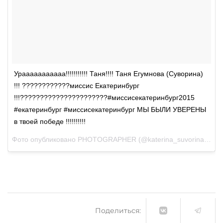
Урааааааааааа!!!!!!!!!!! Таня!!!! Таня Егумнова (Суворина)
!!! ????????????миссис Екатеринбург
!!!??????????????????????#миссисекатеринбург2015
#екатеринбург #миссисекатеринбург МЫ БЫЛИ УВЕРЕНЫ
в твоей победе !!!!!!!!!!
Фото опубликовано PHOTOGRAPHER (@katerina_suvorina_photographer)
Поделиться: