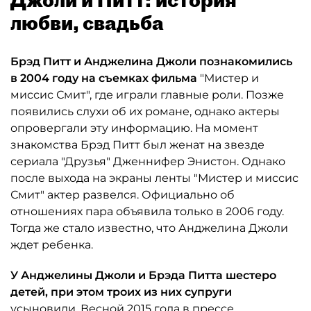
любви, свадьба
Брэд
Питт и Анджелина
Джоли познакомились
в 2004 году на съемках фильма
"Мистер и
миссис Смит", где играли главные роли. Позже
появились слухи об их романе, однако актеры
опровергали эту информацию. На момент
знакомства Брэд Питт был женат на звезде
сериала "Друзья" Дженнифер Энистон. Однако
после выхода на экраны ленты "Мистер и миссис
Смит" актер развелся. Официально об
отношениях пара объявила только в 2006 году.
Тогда же стало известно, что Анджелина Джоли
ждет ребенка.
У Анджелины
Джоли и Брэда
Питта шестеро
детей, при этом троих из них супруги
усыновили. Весной 2015 года в прессе