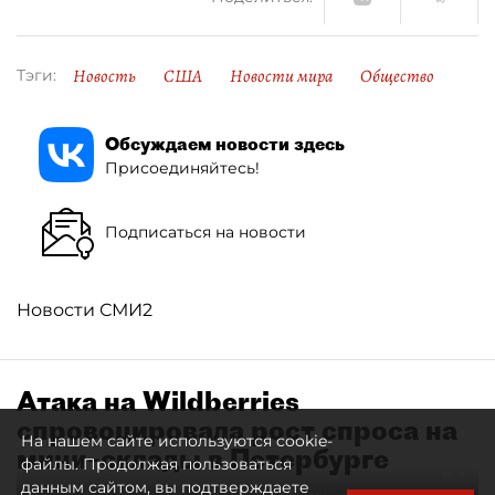
Новость
США
Новости мира
Общество
Тэги:
Обсуждаем новости здесь
Присоединяйтесь!
Подписаться на новости
Новости СМИ2
Атака на Wildberries
спровоцировала рост спроса на
На нашем сайте используются cookie-
мини–склады в Петербурге
файлы. Продолжая пользоваться
данным сайтом, вы подтверждаете