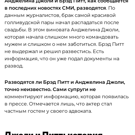
Анджелина
Джоли и Брэд
Питт, как сообщается
в последних новостях СМИ, разводятся
. По
данным журналистов, брак самой красивой
голливудской пары начал распадаться после
свадьбы. В этом виновата Анджелина Джоли,
которая начала слишком много командовать
мужем и слишком о нем заботиться. Брэд Питт
не выдержал и решил развестись. Есть
информация, что он уже подал документы на
развод.
Разводятся ли Брэд
Питт и Анджелина
Джоли,
точно неизвестно. Сами супруги не
комментируют информацию, которая появилась
в прессе. Отмечается лишь, что актер стал
частным гостем у своего адвоката.
Джоли и Питт: история