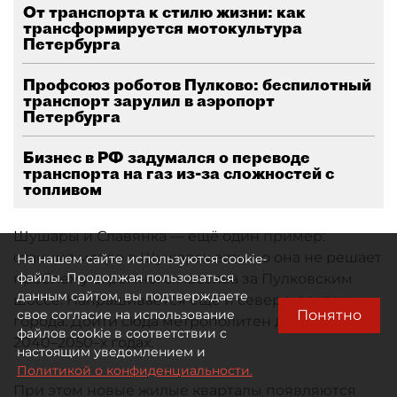
От транспорта к стилю жизни: как
трансформируется мотокультура
Петербурга
Профсоюз роботов Пулково: беспилотный
транспорт зарулил в аэропорт
Петербурга
Бизнес в РФ задумался о переводе
транспорта на газ из-за сложностей с
топливом
Шушары и Славянка — ещё один пример:
станция метро в Шушарах есть, но она не решает
На нашем сайте используются cookie-
файлы. Продолжая пользоваться
проблему огромного массива за Пулковским
данным сайтом, вы подтверждаете
шоссе. Напрашивается ещё и северо–восток
Понятно
свое согласие на использование
города. Дойти сюда метрополитен должен, но в
файлов cookie в соответствии с
2040–2050–х годах.
настоящим уведомлением и
Политикой о конфиденциальности.
При этом новые жилые кварталы появляются