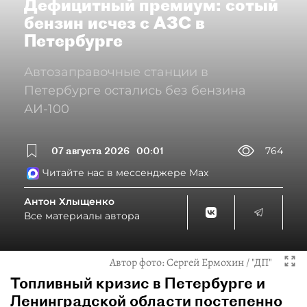
Дефицитный премиум: сотый
бензин исчез с АЗС в
Петербурге
Автозаправочные станции в
Петербурге остались без бензина
АИ-100
07 августа 2026
00:01
764
Читайте нас в мессенджере Max
Антон Хлыщенко
Все материалы автора
Автор фото:
Сергей Ермохин / "ДП"
Топливный кризис в Петербурге и
Ленинградской области постепенно