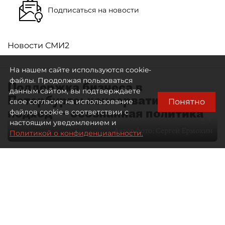
Подписаться на новости
Новости СМИ2
На нашем сайте используются cookie-
файлы. Продолжая пользоваться
Поддержка бизнеса в
данным сайтом, вы подтверждаете
Петербурге: консервативный
Понятно
свое согласие на использование
подход — осознанная политика
файлов cookie в соответствии с
настоящим уведомлением и
Автор фото:
Сергей Ермохин
Политикой о конфиденциальности.
27 мая 2026
12:34
4108
Читайте нас в мессенджере Max
Евгения Иванова
Все материалы автора