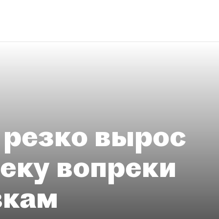
 резко вырос
теку вопреки
вкам