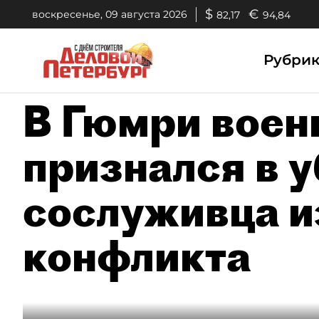
$
€
воскресенье, 09 августа 2026
82,17
94,84
Рубри
В Гюмри вое
признался в 
сослуживца и
конфликта