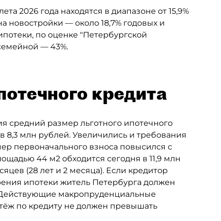
та 2026 года находятся в диапазоне от 15,9%
а новостройки — около 18,7% годовых и
ипотеки, по оценке "Петербургской
 семейной — 43%.
потечного кредита
дия средний размер льготного ипотечного
ув 8,3 млн рублей. Увеличились и требования
ер первоначального взноса повысился с
лощадью 44 м2 обходится сегодня в 11,9 млн
яцев (28 лет и 2 месяца). Если кредитор
брения ипотеки житель Петербурга должен
ц. Действующие макропруденциальные
атёж по кредиту не должен превышать