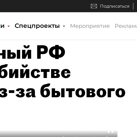
Подписаться
ки
Спецпроекты
Мероприятия
Реклам
нный РФ
убийстве
з-за бытового