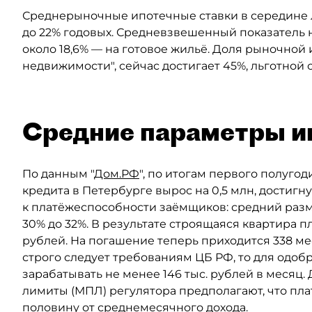
Среднерыночные ипотечные ставки в середине ле
до 22% годовых. Средневзвешенный показатель н
около 18,6% — на готовое жильё. Доля рыночной 
недвижимости", сейчас достигает 45%, льготной
Средние параметры и
По данным "
Дом.РФ
", по итогам первого полуго
кредита в Петербурге вырос на 0,5 млн, достигн
к платёжеспособности заёмщиков: средний разм
30% до 32%. В результате строящаяся квартира п
рублей. На погашение теперь приходится 338 мес
строго следует требованиям ЦБ РФ, то для одо
зарабатывать не менее 146 тыс. рублей в меся
лимиты (МПЛ) регулятора предполагают, что пл
половину от среднемесячного дохода.