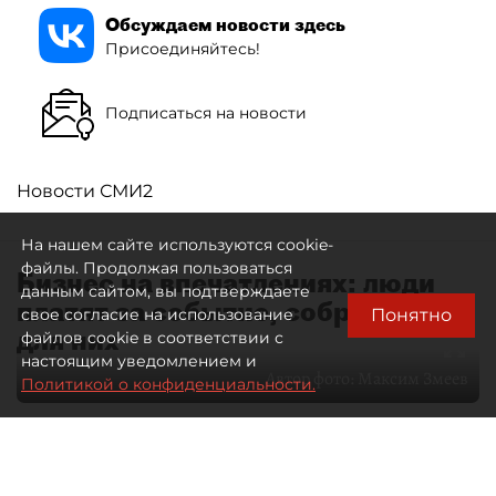
Обсуждаем новости здесь
Присоединяйтесь!
Подписаться на новости
Новости СМИ2
На нашем сайте используются cookie-
файлы. Продолжая пользоваться
Бизнес на впечатлениях: люди
данным сайтом, вы подтверждаете
платят за событие, собранное
Понятно
свое согласие на использование
для них
файлов cookie в соответствии с
настоящим уведомлением и
Автор фото:
Максим Змеев
Политикой о конфиденциальности.
04 августа 2026
15:51
4684
Читайте нас в мессенджере Max