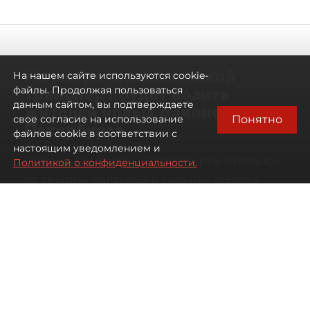
Не метро единым: какой
На нашем сайте используются cookie-
транспорт будет возить
файлы. Продолжая пользоваться
данным сайтом, вы подтверждаете
жителей новых районов
Понятно
свое согласие на использование
Петербурга
файлов cookie в соответствии с
настоящим уведомлением и
Развитие метро в Петербурге отстало
Политикой о конфиденциальности.
от темпов застройки окраин города
07 августа 2026
00:44
480
Читайте нас в мессенджере Max
Дарья Кильцова
Все материалы автора