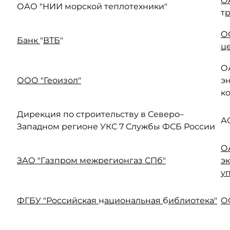
О
ОАО "НИИ морской теплотехники"
т
р
О
Банк
"
ВТБ
"
ц
О
ООО "Геоизол"
э
к
Дирекция по строительству в Северо–
А
Западном регионе УКС 7 Службы ФСБ России
О
ЗАО "Газпром межрегионгаз СПб"
э
у
ФГБУ "Российская
н
ациональная
б
иблиотека"
О