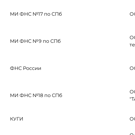
МИ ФНС №17 по СПб
О
О
МИ ФНС №9 по СПб
т
ФНС России
О
О
МИ ФНС №18 по СПб
"
КУГИ
О