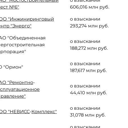
АО "Мостостроительный
о взыскании
ест №6"
606,016 млн руб.
ОО "Инжиниринговый
о взыскании
ентр "Энерго"
293,274 млн руб.
АО "Объединенная
о взыскании
нергостроительная
188,272 млн руб.
орпорация"
о взыскании
О "Орион"
187,617 млн руб.
АО "Ремонтно
-
о взыскании
ксплуатационное
44,410 млн руб.
правление"
о взыскании
ОО "НЕВИСС
-
Комплекс"
31,078 млн руб.
о взыскании