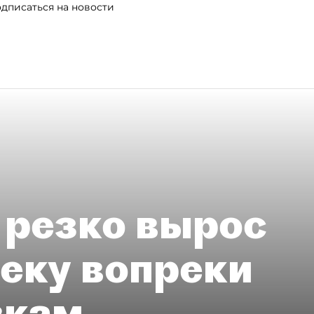
дписаться на новости
 резко вырос
теку вопреки
вкам