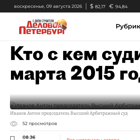
$
€
воскресенье, 09 августа 2026
82,17
94,84
Рубри
Кто с кем суд
марта 2015 г
Иванов Антон председатель Высший Арбитражный суд
52
просмотров
08:36