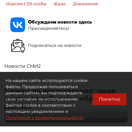
Новости СПб сегодня
Жилье
Девелопмент
Обсуждаем новости здесь
Присоединяйтесь!
Подписаться на новости
Новости СМИ2
На нашем сайте используются cookie-
файлы. Продолжая пользоваться
Бизнес на впечатлениях: люди
данным сайтом, вы подтверждаете
платят за событие, собранное
Понятно
свое согласие на использование
для них
файлов cookie в соответствии с
настоящим уведомлением и
Автор фото:
Максим Змеев
Политикой о конфиденциальности.
04 августа 2026
15:51
4401