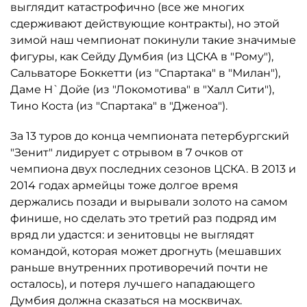
выглядит катастрофично (все же многих
сдерживают действующие контракты), но этой
зимой наш чемпионат покинули такие значимые
фигуры, как Сейду Думбия (из ЦСКА в "Рому"),
Сальваторе Боккетти (из "Спартака" в "Милан"),
Даме Н`Дойе (из "Локомотива" в "Халл Сити"),
Тино Коста (из "Спартака" в "Дженоа").
За 13 туров до конца чемпионата петербургский
"Зенит" лидирует с отрывом в 7 очков от
чемпиона двух последних сезонов ЦСКА. В 2013 и
2014 годах армейцы тоже долгое время
держались позади и вырывали золото на самом
финише, но сделать это третий раз подряд им
вряд ли удастся: и зенитовцы не выглядят
командой, которая может дрогнуть (мешавших
раньше внутренних противоречий почти не
осталось), и потеря лучшего нападающего
Думбия должна сказаться на москвичах.