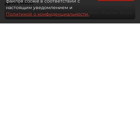
для них
файлов cookie в соответствии с
настоящим уведомлением и
Автор фото:
Максим Змеев
Политикой о конфиденциальности.
04 августа 2026
15:51
3175
Читайте нас в мессенджере Max
dp.ru
Все материалы автора
Летний календарь событий
обогатился во многих регионах.
Сегмент сегодня привлекателен как
для культурных институтов, так и для
бизнеса из "непрофильных" сфер.
Каким должен быть современный
фестиваль, чтобы оставаться
востребованным в условиях высокой
конкуренции, а также почему зритель