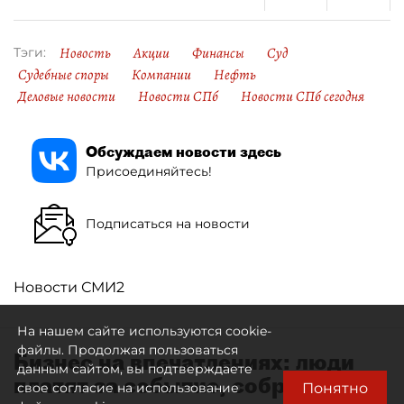
Новость
Акции
Финансы
Суд
Тэги:
Судебные споры
Компании
Нефть
Деловые новости
Новости СПб
Новости СПб сегодня
Обсуждаем новости здесь
Присоединяйтесь!
Подписаться на новости
Новости СМИ2
На нашем сайте используются cookie-
файлы. Продолжая пользоваться
Бизнес на впечатлениях: люди
данным сайтом, вы подтверждаете
платят за событие, собранное
Понятно
свое согласие на использование