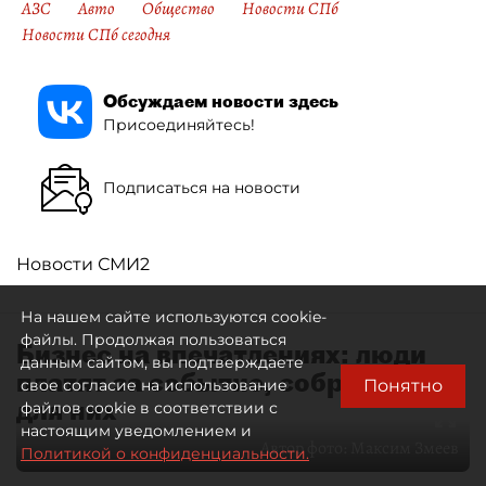
АЗС
Авто
Общество
Новости СПб
Новости СПб сегодня
Обсуждаем новости здесь
Присоединяйтесь!
Подписаться на новости
Новости СМИ2
На нашем сайте используются cookie-
файлы. Продолжая пользоваться
Бизнес на впечатлениях: люди
данным сайтом, вы подтверждаете
платят за событие, собранное
Понятно
свое согласие на использование
для них
файлов cookie в соответствии с
настоящим уведомлением и
Автор фото:
Максим Змеев
Политикой о конфиденциальности.