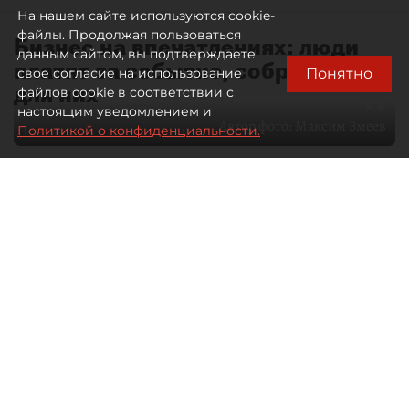
На нашем сайте используются cookie-
файлы. Продолжая пользоваться
Бизнес на впечатлениях: люди
данным сайтом, вы подтверждаете
платят за событие, собранное
Понятно
свое согласие на использование
для них
файлов cookie в соответствии с
настоящим уведомлением и
Автор фото:
Максим Змеев
Политикой о конфиденциальности.
04 августа 2026
15:51
2726
Читайте нас в мессенджере Max
dp.ru
Все материалы автора
Летний календарь событий
обогатился во многих регионах.
Сегмент сегодня привлекателен как
для культурных институтов, так и для
бизнеса из "непрофильных" сфер.