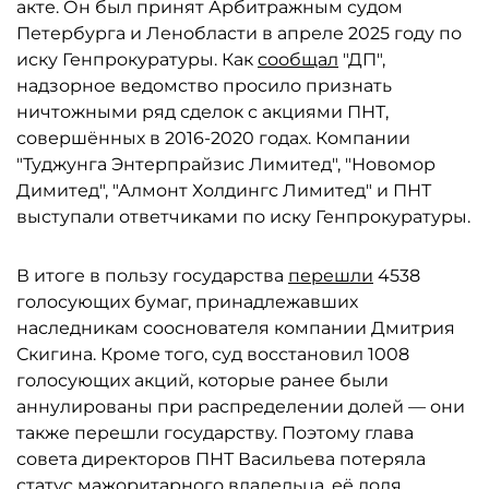
акте. Он был принят Арбитражным судом
Петербурга и Ленобласти в апреле 2025 году по
иску Генпрокуратуры. Как
сообщал
"ДП",
надзорное ведомство просило признать
ничтожными ряд сделок с акциями ПНТ,
совершённых в 2016-2020 годах. Компании
"Туджунга Энтерпрайзис Лимитед", "Новомор
Димитед", "Алмонт Холдингс Лимитед" и ПНТ
выступали ответчиками по иску Генпрокуратуры.
В итоге в пользу государства
перешли
4538
голосующих бумаг, принадлежавших
наследникам сооснователя компании Дмитрия
Скигина. Кроме того, суд восстановил 1008
голосующих акций, которые ранее были
аннулированы при распределении долей — они
также перешли государству. Поэтому глава
совета директоров ПНТ Васильева потеряла
статус мажоритарного владельца, её доля