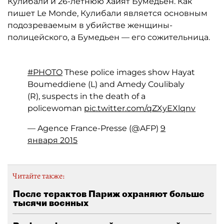
Кулибали и 26-летнюю Хайят Бумедьен. Как
пишет Le Monde, Кулибали является основным
подозреваемым в убийстве женщины-
полицейского, а Бумедьен — его сожительница.
#PHOTO
These police images show Hayat
Boumeddiene (L) and Amedy Coulibaly
(R), suspects in the death of a
policewoman
pic.twitter.com/qZXyEXlqnv
— Agence France-Presse (@AFP)
9
января 2015
Читайте также:
После терактов Париж охраняют больше
тысячи военных