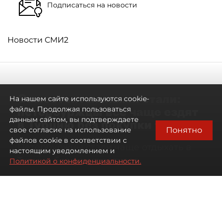
Подписаться на новости
Новости СМИ2
Самостоятельными стали:
На нашем сайте используются cookie-
петербуржцы всё чаще ездят
файлы. Продолжая пользоваться
данным сайтом, вы подтверждаете
в Турцию без покупки туров
Понятно
свое согласие на использование
файлов cookie в соответствии с
Петербуржцы стали чаще отдыхать в
настоящим уведомлением и
Турции без покупки туров
Политикой о конфиденциальности.
08 августа 2026
00:05
153
Читайте нас в мессенджере Max