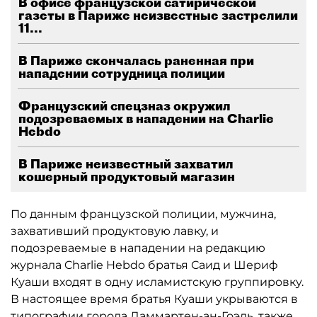
В офисе французской сатирической
газеты в Париже неизвестные застрелили
11...
В Париже скончалась раненная при
нападении сотрудница полиции
Французский спецзназ окружил
подозреваемых в нападении на Charlie
Hebdo
В Париже неизвестный захватил
кошерный продуктовый магазин
По данным французской полиции, мужчина,
захвативший продуктовую лавку, и
подозреваемые в нападении на редакцию
журнала Charlie Hebdo братья Саид и Шериф
Куаши входят в одну исламистскую группировку.
В настоящее время братья Куаши укрываются в
типографии города Даммартен-ан-Гоэль, также