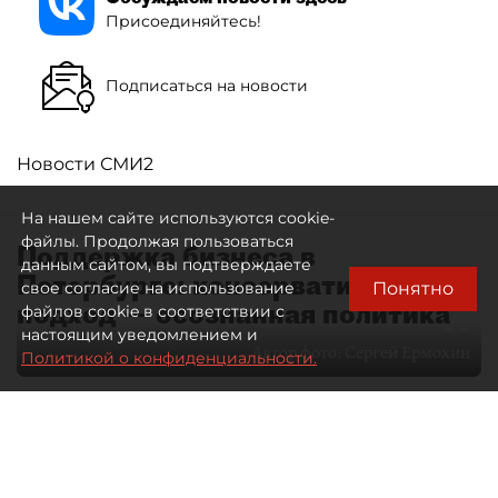
Присоединяйтесь!
Подписаться на новости
Новости СМИ2
На нашем сайте используются cookie-
файлы. Продолжая пользоваться
Поддержка бизнеса в
данным сайтом, вы подтверждаете
Петербурге: консервативный
Понятно
свое согласие на использование
подход — осознанная политика
файлов cookie в соответствии с
настоящим уведомлением и
Автор фото:
Сергей Ермохин
Политикой о конфиденциальности.
27 мая 2026
12:34
4566
Читайте нас в мессенджере Max
Евгения Иванова