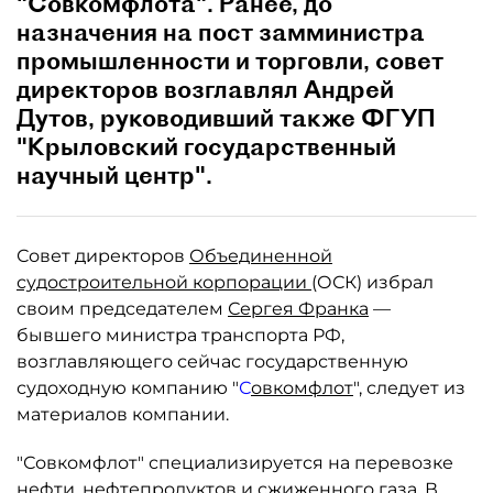
"Cовкомфлота". Ранее, до
назначения на пост замминистра
промышленности и торговли, совет
директоров возглавлял Андрей
Дутов, руководивший также ФГУП
"Крыловский государственный
научный центр".
Совет директоров
Объединенной
судостроительной корпорации
(ОСК) избрал
своим председателем
Сергея Франка
—
бывшего министра транспорта РФ,
возглавляющего сейчас государственную
судоходную компанию "
С
овкомфлот
", следует из
материалов компании.
"Совкомфлот" специализируется на перевозке
нефти, нефтепродуктов и сжиженного газа. В