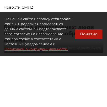
Новости СМИ2
На нашем сайте используются cookie-
файлы. Продолжая пользоваться
Бизнес на впечатлениях: люди
данным сайтом, вы подтверждаете
платят за событие, собранное
Понятно
свое согласие на использование
для них
файлов cookie в соответствии с
настоящим уведомлением и
Автор фото:
Максим Змеев
Политикой о конфиденциальности.
04 августа 2026
15:51
2549
Читайте нас в мессенджере Max
dp.ru
Все материалы автора
Летний календарь событий
обогатился во многих регионах.
Сегмент сегодня привлекателен как