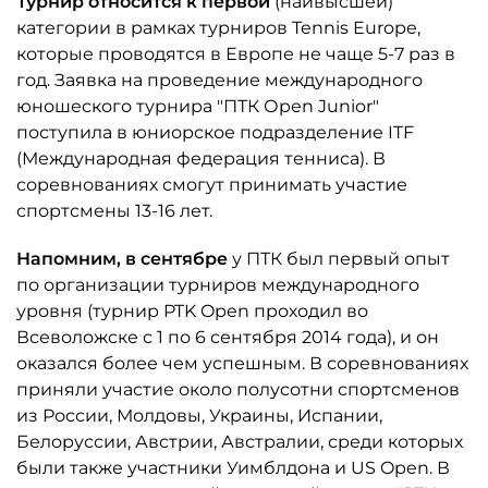
Турнир относится к первой
(наивысшей)
категории в рамках турниров Tennis Europe,
которые проводятся в Европе не чаще 5-7 раз в
год. Заявка на проведение международного
юношеского турнира "ПТК Оpen Junior"
поступила в юниорское подразделение ITF
(Международная федерация тенниса). В
соревнованиях смогут принимать участие
спортсмены 13-16 лет.
Напомним, в сентябре
у ПТК был первый опыт
по организации турниров международного
уровня (турнир PTK Open проходил во
Всеволожске с 1 по 6 сентября 2014 года), и он
оказался более чем успешным. В соревнованиях
приняли участие около полусотни спортсменов
из России, Молдовы, Украины, Испании,
Белоруссии, Австрии, Австралии, среди которых
были также участники Уимблдона и US Open. В