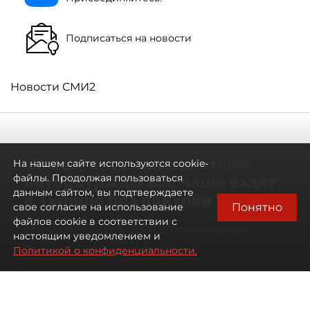
Подписаться на новости
Новости СМИ2
Самостоятельными стали:
На нашем сайте используются cookie-
петербуржцы всё чаще ездят
файлы. Продолжая пользоваться
данным сайтом, вы подтверждаете
в Турцию без покупки туров
Понятно
свое согласие на использование
файлов cookie в соответствии с
Петербуржцы стали чаще отдыхать в
настоящим уведомлением и
Турции без покупки туров
Политикой о конфиденциальности.
08 августа 2026
00:05
3060