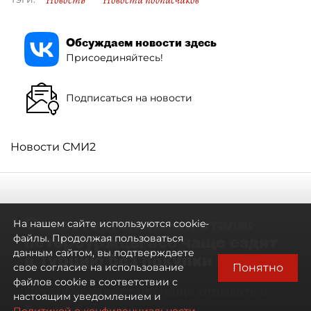
Новость
Новости подписчиков
Обсуждаем новости здесь
Присоединяйтесь!
Подписаться на новости
Новости СМИ2
Самостоятельными стали:
На нашем сайте используются cookie-
петербуржцы всё чаще ездят
файлы. Продолжая пользоваться
данным сайтом, вы подтверждаете
в Турцию без покупки туров
Понятно
свое согласие на использование
файлов cookie в соответствии с
Петербуржцы стали чаще отдыхать в
настоящим уведомлением и
Турции без покупки туров