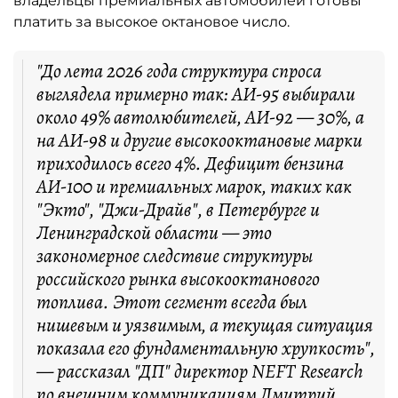
владельцы премиальных автомобилей готовы
платить за высокое октановое число.
"До лета 2026 года структура спроса
выглядела примерно так: АИ-95 выбирали
около 49% автолюбителей, АИ-92 — 30%, а
на АИ-98 и другие высокооктановые марки
приходилось всего 4%. Дефицит бензина
АИ-100 и премиальных марок, таких как
"Экто", "Джи-Драйв", в Петербурге и
Ленинградской области — это
закономерное следствие структуры
российского рынка высокооктанового
топлива. Этот сегмент всегда был
нишевым и уязвимым, а текущая ситуация
показала его фундаментальную хрупкость",
— рассказал "ДП" директор NEFT Research
по внешним коммуникациям Дмитрий