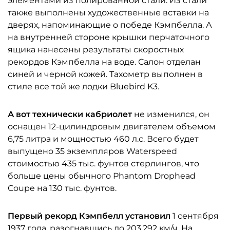
элементами из полированной стали. Из стали
также выполнены художественные вставки на
дверях, напоминающие о победе Кэмпбелла. А
на внутренней стороне крышки перчаточного
ящика нанесены результаты скоростных
рекордов Кэмпбелла на воде. Салон отделан
синей и черной кожей. Тахометр выполнен в
стиле все той же лодки Bluebird K3.
А вот технически кабриолет
не изменился, он
оснащен 12-цилиндровым двигателем объемом
6,75 литра и мощностью 460 л.с. Всего будет
выпущено 35 экземпляров Waterspeed
стоимостью 435 тыс. фунтов стерлингов, что
больше цены обычного Phantom Drophead
Coupe на 130 тыс. фунтов.
Первый рекорд Кэмпбелл установил
1 сентября
1937 года, разогнавшись до 203,292 км/ч. На