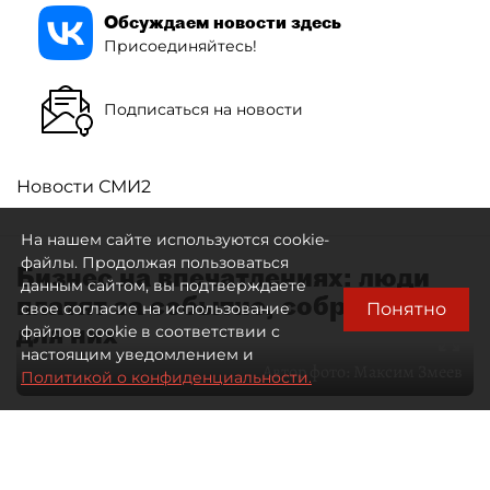
Обсуждаем новости здесь
Присоединяйтесь!
Подписаться на новости
Новости СМИ2
На нашем сайте используются cookie-
файлы. Продолжая пользоваться
Бизнес на впечатлениях: люди
данным сайтом, вы подтверждаете
платят за событие, собранное
Понятно
свое согласие на использование
для них
файлов cookie в соответствии с
настоящим уведомлением и
Автор фото:
Максим Змеев
Политикой о конфиденциальности.
04 августа 2026
15:51
1224
Читайте нас в мессенджере Max