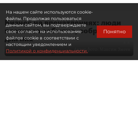
На нашем сайте используются cookie-
файлы. Продолжая пользоваться
Бизнес на впечатлениях: люди
данным сайтом, вы подтверждаете
платят за событие, собранное
Понятно
свое согласие на использование
для них
файлов cookie в соответствии с
настоящим уведомлением и
Автор фото:
Максим Змеев
Политикой о конфиденциальности.
04 августа 2026
15:51
3105
Читайте нас в мессенджере Max
dp.ru
Все материалы автора
Летний календарь событий
обогатился во многих регионах.
Сегмент сегодня привлекателен как
для культурных институтов, так и для