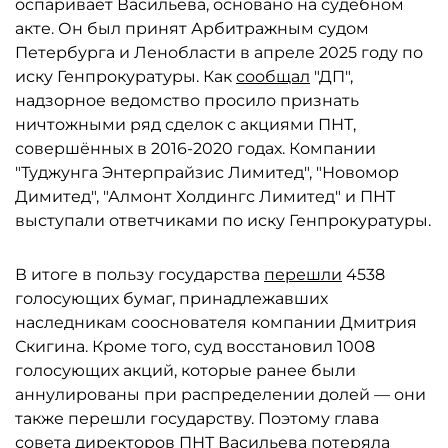
оспаривает Васильева, основано на судебном
акте. Он был принят Арбитражным судом
Петербурга и Ленобласти в апреле 2025 году по
иску Генпрокуратуры. Как
сообщал
"ДП",
надзорное ведомство просило признать
ничтожными ряд сделок с акциями ПНТ,
совершённых в 2016-2020 годах. Компании
"Туджунга Энтерпрайзис Лимитед", "Новомор
Димитед", "Алмонт Холдингс Лимитед" и ПНТ
выступали ответчиками по иску Генпрокуратуры.
В итоге в пользу государства
перешли
4538
голосующих бумаг, принадлежавших
наследникам сооснователя компании Дмитрия
Скигина. Кроме того, суд восстановил 1008
голосующих акций, которые ранее были
аннулированы при распределении долей — они
также перешли государству. Поэтому глава
совета директоров ПНТ Васильева потеряла