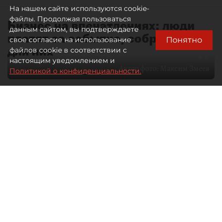
На нашем сайте используются cookie-
файлы. Продолжая пользоваться
Бизнес на впечатлениях: люди
данным сайтом, вы подтверждаете
платят за событие, собранное
Понятно
свое согласие на использование
для них
файлов cookie в соответствии с
настоящим уведомлением и
Автор фото:
Максим Змеев
Политикой о конфиденциальности.
04 августа 2026
15:51
4633
Читайте нас в мессенджере Max
dp.ru
Все материалы автора
Летний календарь событий
обогатился во многих регионах.
Сегмент сегодня привлекателен как
для культурных институтов, так и для
бизнеса из "непрофильных" сфер.