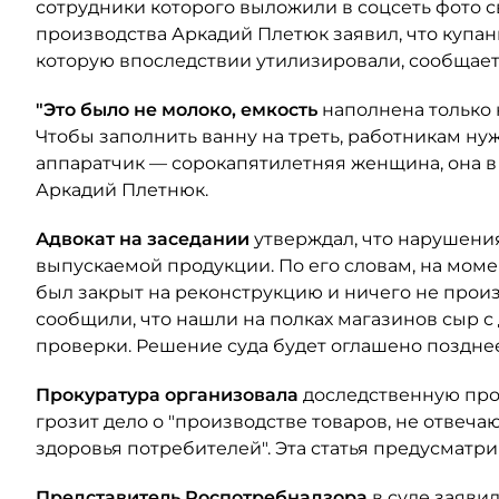
сотрудники которого выложили в соцсеть фото с
производства Аркадий Плетюк заявил, что купан
которую впоследствии утилизировали, сообщае
"Это было не молоко, емкость
наполнена только н
Чтобы заполнить ванну на треть, работникам ну
аппаратчик — сорокапятилетняя женщина, она в 
Аркадий Плетнюк.
Адвокат на заседании
утверждал, что нарушения
выпускаемой продукции. По его словам, на мом
был закрыт на реконструкцию и ничего не прои
сообщили, что нашли на полках магазинов сыр с
проверки. Решение суда будет оглашено позднее
Прокуратура организовала
доследственную про
грозит дело о "производстве товаров, не отве
здоровья потребителей". Эта статья предусматри
Представитель Роспотребнадзора
в суде заяви