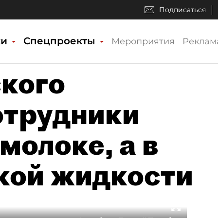
Подписаться
ки
Спецпроекты
Мероприятия
Реклам
кого
отрудники
молоке, а в
кой жидкости