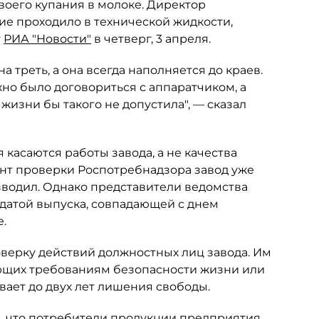
воего купания в молоке. Директор
ие проходило в технической жидкости,
т
РИА "Новости"
в четверг, 3 апреля.
а треть, а она всегда наполняется до краев.
жно было договориться с аппаратчиком, а
жизни бы такого не допустила", — сказал
 касаются работы завода, а не качества
ент проверки Роспотребнадзора завод уже
зводил. Однако представители ведомства
 датой выпуска, совпадающей с днем
.
верку действий должностных лиц завода. Им
чающих требованиям безопасности жизни или
вает до двух лет лишения свободы.
л, что потребители продукции предприятия