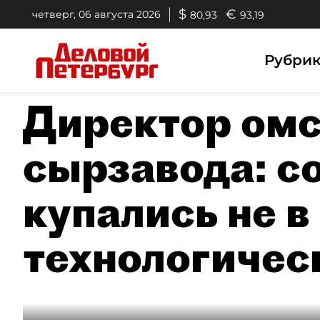
$
€
четверг, 06 августа 2026
80,93
93,19
Рубри
Директор омс
сырзавода: с
купались не в 
технологичес