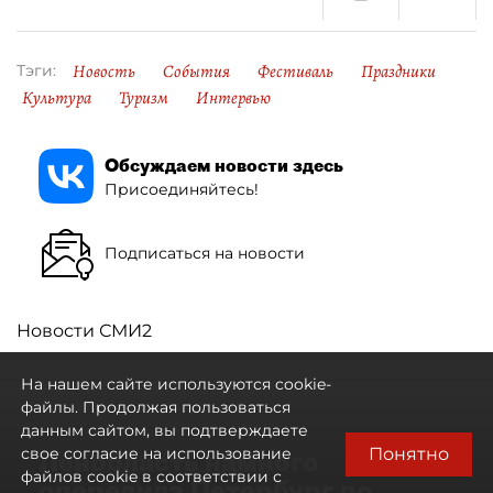
Новость
События
Фестиваль
Праздники
Тэги:
Культура
Туризм
Интервью
Обсуждаем новости здесь
Присоединяйтесь!
Подписаться на новости
Новости СМИ2
На нашем сайте используются cookie-
файлы. Продолжая пользоваться
данным сайтом, вы подтверждаете
Понятно
свое согласие на использование
Ленобласть намного
файлов cookie в соответствии с
опередила Петербург по